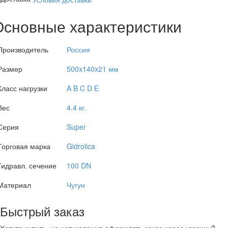
Основные характеристики
Производитель
Россия
Размер
500x140x21 мм
Класс нагрузки
A B C D E
Вес
4.4 кг.
Серия
Super
Торговая марка
Gidrolica
Гидравл. сечение
100 DN
Материал
Чугун
Быстрый заказ