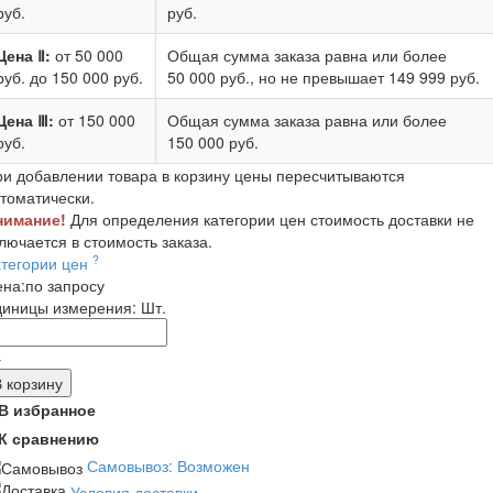
руб.
руб.
Цена Ⅱ:
от 50 000
Общая сумма заказа равна или более
руб.
до 150 000 руб.
50 000 руб.
, но не превышает
149 999 руб.
Цена Ⅲ:
от 150 000
Общая сумма заказа равна или более
руб.
150 000 руб.
и добавлении товара в корзину цены пересчитываются
томатически.
нимание!
Для определения категории цен стоимость доставки не
лючается в стоимость заказа.
?
атегории цен
ена:
по запросу
диницы измерения:
Шт.
-
В корзину
В избранное
К сравнению
Самовывоз: Возможен
Условия доставки