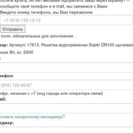
Хотите купить, но нет желания оформлять заказ через корзину? –
сообщите свой телефон и e-mail, мы свяжемся с Вами
Введите номер телефона, мы Вам перезвоним
Отправить
 поля, обязательные для заполнения.
вар:
Артикул: 17613, Решетка водоприемная Super DN100 щелевая
нная ВЧ, кл. Е600
:
лефон:
ифр, начиная с +7 (код города или оператора связи)
il:
есовать конкретному менеджеру?
еджер: