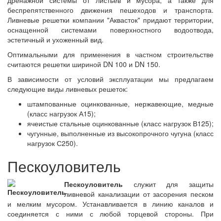
дренажной системы от листьев и мусора, а также для
беспрепятственного движения пешеходов и транспорта.
Ливневые решетки компании "Аквасток" придают территории,
оснащенной системами поверхностного водоотвода,
эстетичный и ухоженный вид.
Оптимальными для применения в частном строительстве
считаются решетки шириной DN 100 и DN 150.
В зависимости от условий эксплуатации мы предлагаем
следующие виды ливневых решеток:
штампованные оцинкованные, нержавеющие, медные
(класс нагрузок А15);
ячеистые стальные оцинкованные (класс нагрузок В125);
чугунные, выполненные из высокопрочного чугуна (класс
нагрузок С250).
Пескоуловитель
Пескоуловитель
служит для защиты
ливневой канализации от засорения песком
и мелким мусором. Устанавливается в линию каналов и
соединяется с ними с любой торцевой стороны. При