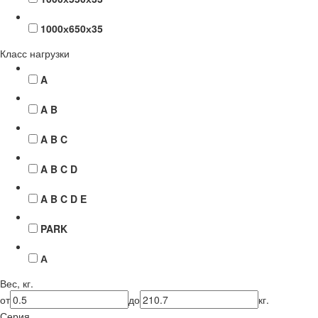
1000х650х35
Класс нагрузки
A
A B
A B C
A B C D
A B C D E
PARK
А
Вес, кг.
от
до
кг.
Серия