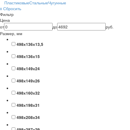
Пластиковые
Стальные
Чугунные
x Сбросить
Фильтр
Цена
от
до
руб.
Размер, мм
498х136х13,5
498х136х15
498х149х24
498х149х26
498х160х32
498х198х31
498х208х34
498х287х29