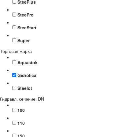
SteePlus
SteePro
SteeStart
Super
Торговая марка
Aquastok
Gidrolica
Steelot
Гидравл. сечение, DN
100
110
150