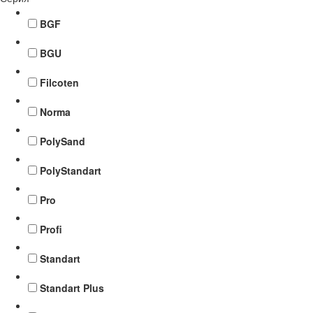
BGF
BGU
Filcoten
Norma
PolySand
PolyStandart
Pro
Profi
Standart
Standart Plus