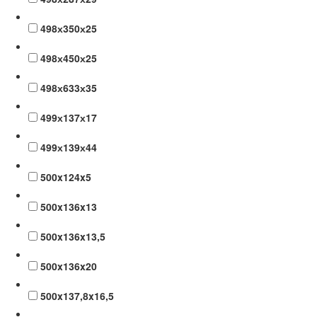
498х350х25
498х450х25
498х633х35
499х137х17
499х139х44
500x124x5
500x136x13
500x136x13,5
500x136x20
500x137,8x16,5