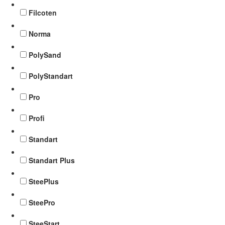
Filcoten
Norma
PolySand
PolyStandart
Pro
Profi
Standart
Standart Plus
SteePlus
SteePro
SteeStart