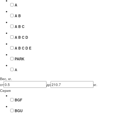
A
A B
A B C
A B C D
A B C D E
PARK
А
Вес, кг.
от
до
кг.
Серия
BGF
BGU