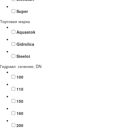
Super
Торговая марка
Aquastok
Gidrolica
Steelot
Гидравл. сечение, DN
100
110
150
160
200