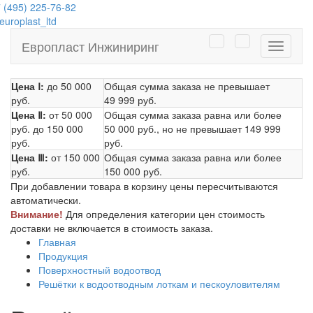
 (495) 225-76-82
uroplast_ltd
Европласт Инжиниринг
Навига
Цена Ⅰ:
до 50 000
Общая сумма заказа не превышает
руб.
49 999 руб.
Цена Ⅱ:
от 50 000
Общая сумма заказа равна или более
руб.
до 150 000
50 000 руб.
, но не превышает
149 999
руб.
руб.
Цена Ⅲ:
от 150 000
Общая сумма заказа равна или более
руб.
150 000 руб.
При добавлении товара в корзину цены пересчитываются
автоматически.
Внимание!
Для определения категории цен стоимость
доставки не включается в стоимость заказа.
Главная
Продукция
Поверхностный водоотвод
Решётки к водоотводным лоткам и пескоуловителям