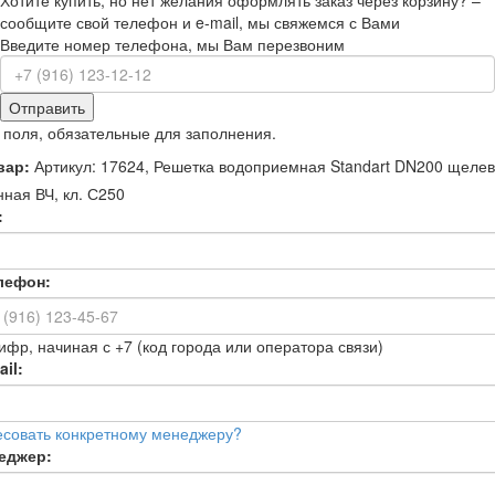
Хотите купить, но нет желания оформлять заказ через корзину? –
сообщите свой телефон и e-mail, мы свяжемся с Вами
Введите номер телефона, мы Вам перезвоним
Отправить
 поля, обязательные для заполнения.
вар:
Артикул: 17624, Решетка водоприемная Standart DN200 щеле
нная ВЧ, кл. С250
:
лефон:
ифр, начиная с +7 (код города или оператора связи)
il:
есовать конкретному менеджеру?
еджер: