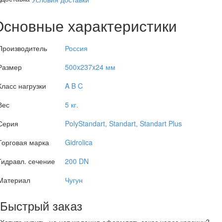
Основные характеристики
Производитель
Россия
Размер
500x237x24 мм
Класс нагрузки
A B C
Вес
5 кг.
Серия
PolyStandart, Standart, Standart Plus
Торговая марка
Gidrolica
Гидравл. сечение
200 DN
Материал
Чугун
Быстрый заказ