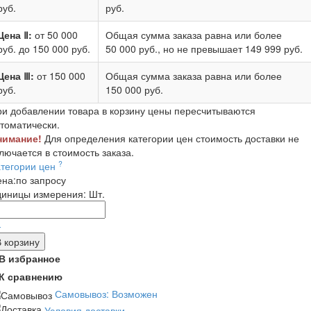
руб.
руб.
Цена Ⅱ:
от 50 000
Общая сумма заказа равна или более
руб.
до 150 000 руб.
50 000 руб.
, но не превышает
149 999 руб.
Цена Ⅲ:
от 150 000
Общая сумма заказа равна или более
руб.
150 000 руб.
и добавлении товара в корзину цены пересчитываются
томатически.
нимание!
Для определения категории цен стоимость доставки не
лючается в стоимость заказа.
?
атегории цен
ена:
по запросу
диницы измерения:
Шт.
-
В корзину
В избранное
К сравнению
Самовывоз: Возможен
Условия доставки