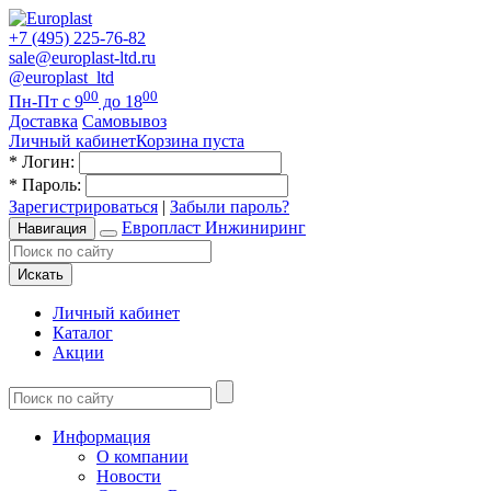
+7 (495) 225-76-82
sale@europlast-ltd.ru
@europlast_ltd
00
00
Пн-Пт с 9
до 18
Доставка
Самовывоз
Личный кабинет
Корзина пуста
*
Логин:
*
Пароль:
Зарегистрироваться
|
Забыли пароль?
Европласт Инжиниринг
Навигация
Искать
Личный кабинет
Каталог
Акции
Информация
О компании
Новости