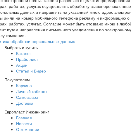
с электронной почты. Также я разрешаю в целях информирования
рах, работах, услугах осуществлять обработку вышеперечисленны
ональных данных и направлять на указанный мною адрес электро
ты и/или на номер мобильного телефона рекламу и информацию о
рах, работах, услугах. Согласие может быть отозвано мною в любо
ент путем направления письменного уведомления по электронном
су компании.
итика обработки персональных данных
Выбрать и купить
Каталог
Прайс-лист
Акции
Статьи и Видео
Покупателям
Корзина
Личный кабинет
Самовывоз
Доставка
Европласт Инжиниринг
Главная
Новости
О компании