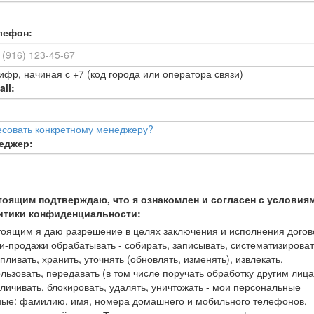
лефон:
ифр, начиная с +7 (код города или оператора связи)
il:
есовать конкретному менеджеру?
еджер:
тоящим подтверждаю, что я ознакомлен и согласен с условия
итики конфиденциальности:
оящим я даю разрешение в целях заключения и исполнения догов
и-продажи обрабатывать - собирать, записывать, систематизироват
пливать, хранить, уточнять (обновлять, изменять), извлекать,
льзовать, передавать (в том числе поручать обработку другим лица
личивать, блокировать, удалять, уничтожать - мои персональные
ные: фамилию, имя, номера домашнего и мобильного телефонов,