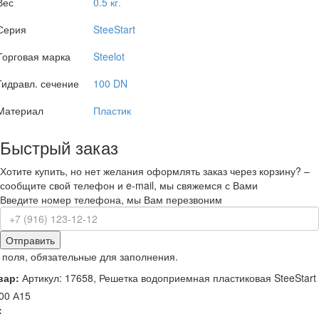
Вес
0.5 кг.
Серия
SteeStart
Торговая марка
Steelot
Гидравл. сечение
100 DN
Материал
Пластик
Быстрый заказ
Хотите купить, но нет желания оформлять заказ через корзину? –
сообщите свой телефон и e-mail, мы свяжемся с Вами
Введите номер телефона, мы Вам перезвоним
Отправить
 поля, обязательные для заполнения.
вар:
Артикул: 17658, Решетка водоприемная пластиковая SteeStart
00 А15
: