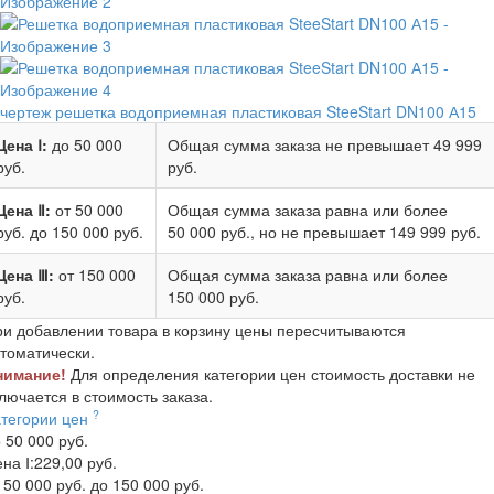
чертеж решетка водоприемная пластиковая SteeStart DN100 А15
Цена Ⅰ:
до 50 000
Общая сумма заказа не превышает
49 999
руб.
руб.
Цена Ⅱ:
от 50 000
Общая сумма заказа равна или более
руб.
до 150 000 руб.
50 000 руб.
, но не превышает
149 999 руб.
Цена Ⅲ:
от 150 000
Общая сумма заказа равна или более
руб.
150 000 руб.
и добавлении товара в корзину цены пересчитываются
томатически.
нимание!
Для определения категории цен стоимость доставки не
лючается в стоимость заказа.
?
атегории цен
 50 000 руб.
на Ⅰ:
229,00 руб.
 50 000 руб. до 150 000 руб.