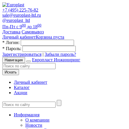
+7 (495) 225-76-82
sale@europlast-ltd.ru
@europlast_ltd
00
00
Пн-Пт с 9
до 18
Доставка
Самовывоз
Личный кабинет
Корзина пуста
*
Логин:
*
Пароль:
Зарегистрироваться
|
Забыли пароль?
Европласт Инжиниринг
Навигация
Искать
Личный кабинет
Каталог
Акции
Информация
О компании
Новости