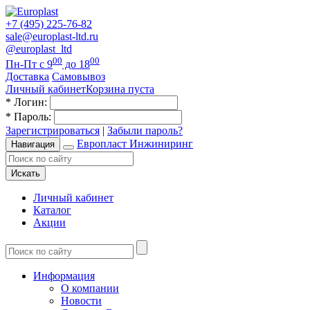
+7 (495) 225-76-82
sale@europlast-ltd.ru
@europlast_ltd
00
00
Пн-Пт с 9
до 18
Доставка
Самовывоз
Личный кабинет
Корзина пуста
*
Логин:
*
Пароль:
Зарегистрироваться
|
Забыли пароль?
Европласт Инжиниринг
Навигация
Искать
Личный кабинет
Каталог
Акции
Информация
О компании
Новости