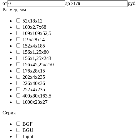
от
до
руб.
Размер, мм
52x18x12
100x2,7x68
109x109x52,5
119x28x14
152x4x185
156x1,25x80
156x1,25x243
156x45,25x250
176x28x15
202x4x235
226x40x36
252x4x235
400x80x163,5
1000x23x27
Серия
BGF
BGU
Light