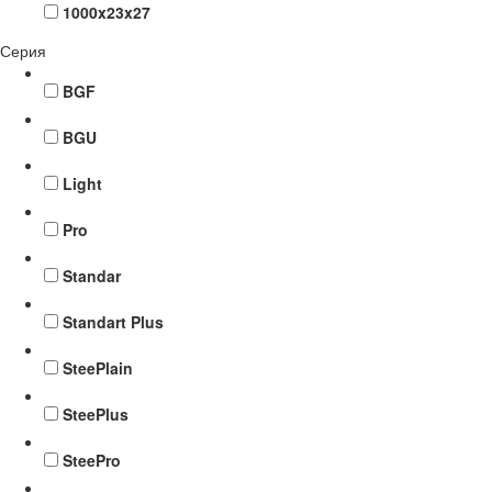
1000x23x27
Серия
BGF
BGU
Light
Pro
Standar
Standart Plus
SteePlain
SteePlus
SteePro