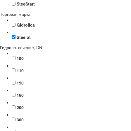
SteeStart
Торговая марка
Gidrolica
Steelot
Гидравл. сечение, DN
100
110
150
160
200
300