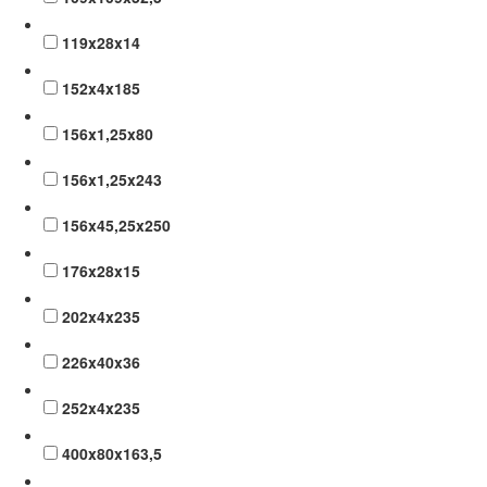
119x28x14
152x4x185
156x1,25x80
156x1,25x243
156x45,25x250
176x28x15
202x4x235
226x40x36
252x4x235
400x80x163,5