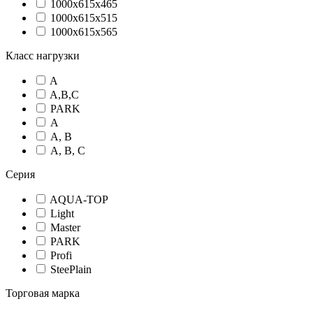
1000х615х465
1000х615х515
1000х615х565
Класс нагрузки
A
A,В,C
PARK
А
А, В
А, В, С
Серия
AQUA-TOP
Light
Master
PARK
Profi
SteePlain
Торговая марка