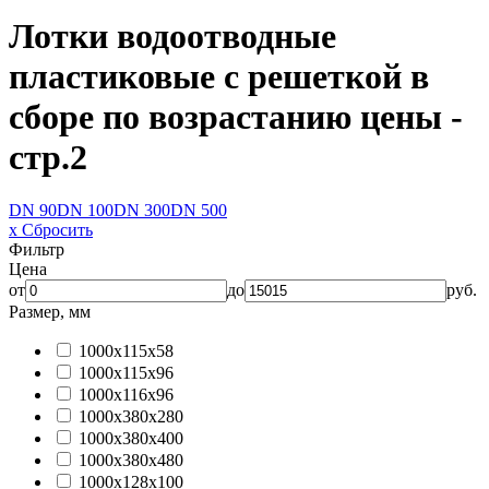
Лотки водоотводные
пластиковые с решеткой в
сборе по возрастанию цены -
стр.2
DN 90
DN 100
DN 300
DN 500
x Сбросить
Фильтр
Цена
от
до
руб.
Размер, мм
1000x115x58
1000x115x96
1000x116x96
1000x380x280
1000x380x400
1000x380x480
1000х128х100