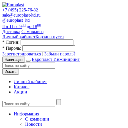
+7 (495) 225-76-82
sale@europlast-ltd.ru
@europlast_ltd
00
00
Пн-Пт с 9
до 18
Доставка
Самовывоз
Личный кабинет
Корзина пуста
*
Логин:
*
Пароль:
Зарегистрироваться
|
Забыли пароль?
Европласт Инжиниринг
Навигация
Искать
Личный кабинет
Каталог
Акции
Информация
О компании
Новости