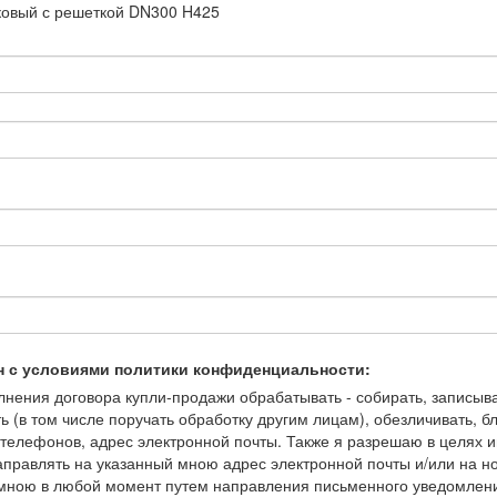
иковый с решеткой DN300 H425
н с условиями политики конфиденциальности:
ения договора купли-продажи обрабатывать - собирать, записывать
ть (в том числе поручать обработку другим лицам), обезличивать, 
елефонов, адрес электронной почты. Также я разрешаю в целях и
правлять на указанный мною адрес электронной почты и/или на 
но мною в любой момент путем направления письменного уведомлен