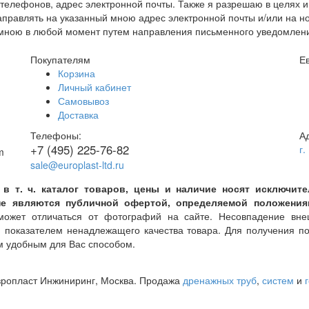
елефонов, адрес электронной почты. Также я разрешаю в целях и
правлять на указанный мною адрес электронной почты и/или на 
но мною в любой момент путем направления письменного уведомлен
Покупателям
Е
Корзина
Личный кабинет
Самовывоз
Доставка
Телефоны:
А
+7 (495) 225-76-82
г.
sale@europlast-ltd.ru
 в т. ч. каталог товаров, цены и наличие носят исключи
е являются публичной офертой, определяемой положениями
жет отличаться от фотографий на сайте. Несовпадение внеш
я показателем ненадлежащего качества товара. Для получения 
 удобным для Вас способом.
вропласт Инжиниринг
, Москва. Продажа
дренажных труб
,
систем
и