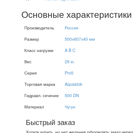
Основные характеристики
Производитель
Россия
Размер
500х607х40 мм
Класс нагрузки
A B C
Вес
29 кг.
Серия
Profi
Торговая марка
Aquastok
Гидравл. сечение
500 DN
Материал
Чугун
Быстрый заказ
Хотите купить, но нет желания оформлять заказ чере