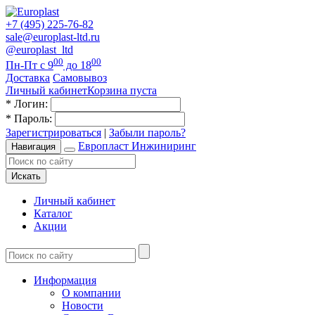
+7 (495) 225-76-82
sale@europlast-ltd.ru
@europlast_ltd
00
00
Пн-Пт с 9
до 18
Доставка
Самовывоз
Личный кабинет
Корзина пуста
*
Логин:
*
Пароль:
Зарегистрироваться
|
Забыли пароль?
Европласт Инжиниринг
Навигация
Искать
Личный кабинет
Каталог
Акции
Информация
О компании
Новости