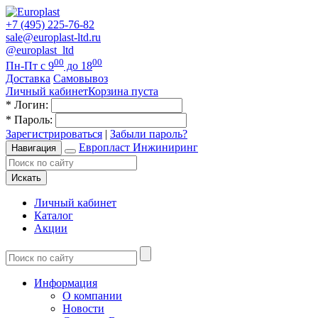
+7 (495) 225-76-82
sale@europlast-ltd.ru
@europlast_ltd
00
00
Пн-Пт с 9
до 18
Доставка
Самовывоз
Личный кабинет
Корзина пуста
*
Логин:
*
Пароль:
Зарегистрироваться
|
Забыли пароль?
Европласт Инжиниринг
Навигация
Искать
Личный кабинет
Каталог
Акции
Информация
О компании
Новости