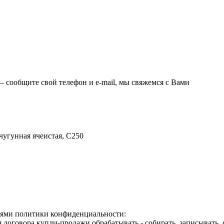
 – сообщите свой телефон и e-mail, мы свяжемся с Вами
угунная ячеистая, C250
виями политики конфиденциальности:
договора купли-продажи обрабатывать - собирать, записывать, с