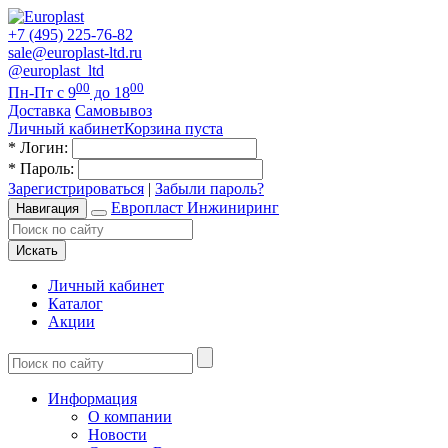
+7 (495) 225-76-82
sale@europlast-ltd.ru
@europlast_ltd
00
00
Пн-Пт с 9
до 18
Доставка
Самовывоз
Личный кабинет
Корзина пуста
*
Логин:
*
Пароль:
Зарегистрироваться
|
Забыли пароль?
Европласт Инжиниринг
Навигация
Искать
Личный кабинет
Каталог
Акции
Информация
О компании
Новости