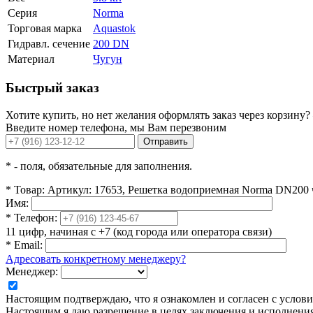
Серия
Norma
Торговая марка
Aquastok
Гидравл. сечение
200 DN
Материал
Чугун
Быстрый заказ
Хотите купить, но нет желания оформлять заказ через корзину?
Введите номер телефона, мы Вам перезвоним
Отправить
*
- поля, обязательные для заполнения.
*
Товар:
Артикул: 17653, Решетка водоприемная Norma DN200 ч
Имя:
*
Телефон:
11 цифр, начиная с +7 (код города или оператора связи)
*
Email:
Адресовать конкретному менеджеру?
Менеджер:
Настоящим подтверждаю, что я ознакомлен и согласен с усло
Настоящим я даю разрешение в целях заключения и исполнения 