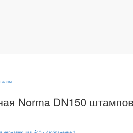
ителям
ная Norma DN150 штампо