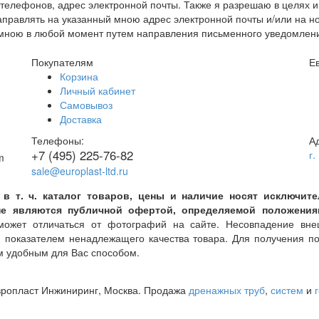
елефонов, адрес электронной почты. Также я разрешаю в целях и
правлять на указанный мною адрес электронной почты и/или на 
но мною в любой момент путем направления письменного уведомлен
Покупателям
Е
Корзина
Личный кабинет
Самовывоз
Доставка
Телефоны:
А
+7 (495) 225-76-82
г.
sale@europlast-ltd.ru
 в т. ч. каталог товаров, цены и наличие носят исключи
е являются публичной офертой, определяемой положениями
жет отличаться от фотографий на сайте. Несовпадение внеш
я показателем ненадлежащего качества товара. Для получения 
 удобным для Вас способом.
вропласт Инжиниринг
, Москва. Продажа
дренажных труб
,
систем
и