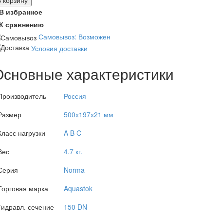
В корзину
В избранное
К сравнению
Самовывоз: Возможен
Условия доставки
Основные характеристики
Производитель
Россия
Размер
500х197х21 мм
Класс нагрузки
A B C
Вес
4.7 кг.
Серия
Norma
Торговая марка
Aquastok
Гидравл. сечение
150 DN