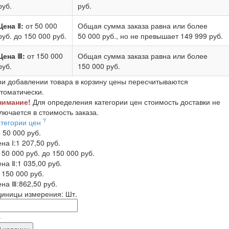
руб.
руб.
Цена Ⅱ:
от 50 000
Общая сумма заказа равна или более
руб.
до 150 000 руб.
50 000 руб.
, но не превышает
149 999 руб.
Цена Ⅲ:
от 150 000
Общая сумма заказа равна или более
руб.
150 000 руб.
и добавлении товара в корзину цены пересчитываются
томатически.
нимание!
Для определения категории цен стоимость доставки не
лючается в стоимость заказа.
?
атегории цен
 50 000 руб.
на Ⅰ:
1 207,50 руб.
 50 000 руб. до 150 000 руб.
на Ⅱ:
1 035,00 руб.
 150 000 руб.
на Ⅲ:
862,50 руб.
диницы измерения:
Шт.
-