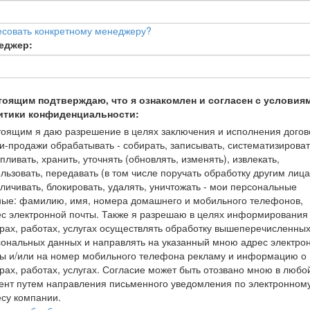
есовать конкретному менеджеру?
еджер:
тоящим подтверждаю, что я ознакомлен и согласен с условия
итики конфиденциальности:
оящим я даю разрешение в целях заключения и исполнения догов
и-продажи обрабатывать - собирать, записывать, систематизироват
пливать, хранить, уточнять (обновлять, изменять), извлекать,
льзовать, передавать (в том числе поручать обработку другим лица
личивать, блокировать, удалять, уничтожать - мои персональные
ные: фамилию, имя, номера домашнего и мобильного телефонов,
с электронной почты. Также я разрешаю в целях информирования
рах, работах, услугах осуществлять обработку вышеперечисленны
ональных данных и направлять на указанный мною адрес электро
ты и/или на номер мобильного телефона рекламу и информацию о
рах, работах, услугах. Согласие может быть отозвано мною в любо
ент путем направления письменного уведомления по электронном
су компании.