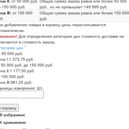
ена Ⅱ:
от 50 000 руб.
Общая сумма заказа равна или более
50 000
 150 000 руб.
руб.
, но не превышает
149 999 руб.
ена Ⅲ:
от 150 000
Общая сумма заказа равна или более
150 000
б.
руб.
и добавлении товара в корзину цены пересчитываются
томатически.
нимание!
Для определения категории цен стоимость доставки не
лючается в стоимость заказа.
?
атегории цен
 50 000 руб.
на Ⅰ:
1 373,75 руб.
 50 000 руб. до 150 000 руб.
на Ⅱ:
1 177,50 руб.
 150 000 руб.
на Ⅲ:
981,25 руб.
диницы измерения:
Шт.
-
В корзину
В избранное
К сравнению