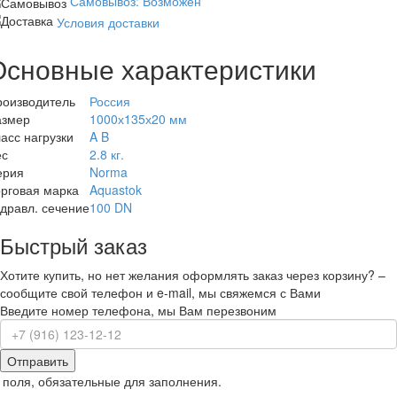
Самовывоз: Возможен
Условия доставки
Основные характеристики
роизводитель
Россия
азмер
1000х135х20 мм
асс нагрузки
A B
ес
2.8 кг.
ерия
Norma
рговая марка
Aquastok
дравл. сечение
100 DN
Быстрый заказ
Хотите купить, но нет желания оформлять заказ через корзину? –
сообщите свой телефон и e-mail, мы свяжемся с Вами
Введите номер телефона, мы Вам перезвоним
Отправить
 поля, обязательные для заполнения.