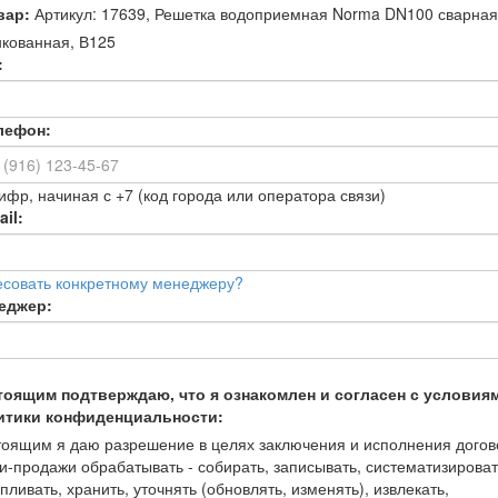
вар:
Артикул: 17639, Решетка водоприемная Norma DN100 сварная
кованная, В125
:
лефон:
ифр, начиная с +7 (код города или оператора связи)
il:
есовать конкретному менеджеру?
еджер:
тоящим подтверждаю, что я ознакомлен и согласен с условия
итики конфиденциальности:
оящим я даю разрешение в целях заключения и исполнения догов
и-продажи обрабатывать - собирать, записывать, систематизироват
пливать, хранить, уточнять (обновлять, изменять), извлекать,