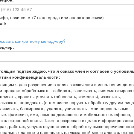
ифр, начиная с +7 (код города или оператора связи)
il:
есовать конкретному менеджеру?
еджер:
тоящим подтверждаю, что я ознакомлен и согласен с условия
итики конфиденциальности:
оящим я даю разрешение в целях заключения и исполнения догов
и-продажи обрабатывать - собирать, записывать, систематизироват
пливать, хранить, уточнять (обновлять, изменять), извлекать,
льзовать, передавать (в том числе поручать обработку другим лица
личивать, блокировать, удалять, уничтожать - мои персональные
ные: фамилию, имя, номера домашнего и мобильного телефонов,
с электронной почты. Также я разрешаю в целях информирования
рах, работах, услугах осуществлять обработку вышеперечисленны
ональных данных и направлять на указанный мною адрес электро