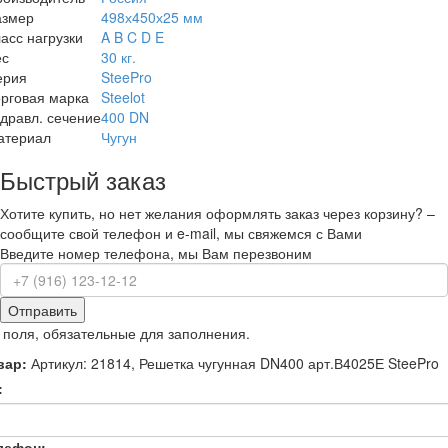
азмер
498х450х25 мм
асс нагрузки
A B C D E
ес
30 кг.
ерия
SteePro
рговая марка
Steelot
дравл. сечение
400 DN
атериал
Чугун
Быстрый заказ
Хотите купить, но нет желания оформлять заказ через корзину? –
сообщите свой телефон и e-mail, мы свяжемся с Вами
Введите номер телефона, мы Вам перезвоним
Отправить
 поля, обязательные для заполнения.
вар:
Артикул: 21814, Решетка чугунная DN400 арт.В4025Е SteePro
:
лефон: