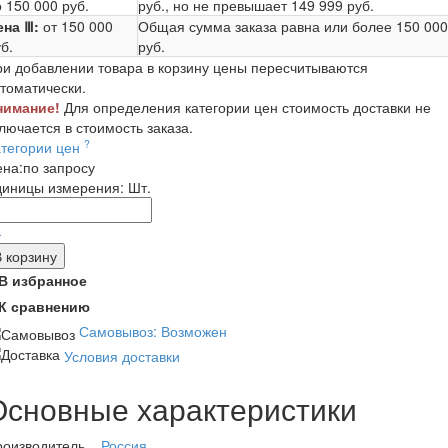
 150 000 руб.
руб.
, но не превышает
149 999 руб.
ена Ⅲ:
от 150 000
Общая сумма заказа равна или более
150 000
б.
руб.
и добавлении товара в корзину цены пересчитываются
томатически.
нимание!
Для определения категории цен стоимость доставки не
лючается в стоимость заказа.
?
атегории цен
ена:
по запросу
диницы измерения:
Шт.
-
В корзину
В избранное
К сравнению
Самовывоз: Возможен
Условия доставки
Основные характеристики
роизводитель
Россия