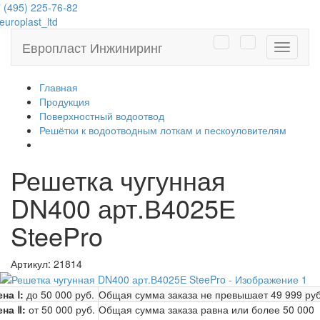
 (495) 225-76-82
uroplast_ltd
Европласт Инжиниринг
Навига
Главная
Продукция
Поверхностный водоотвод
Решётки к водоотводным лоткам и пескоуловителям
Решетка чугунная
DN400 арт.В4025Е
SteePro
Артикул:
21814
на Ⅰ:
до 50 000 руб.
Общая сумма заказа не превышает
49 999 руб
ена Ⅱ:
от 50 000 руб.
Общая сумма заказа равна или более
50 000