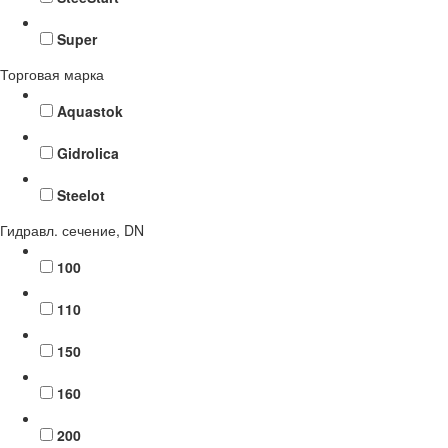
Super
Торговая марка
Aquastok
Gidrolica
Steelot
Гидравл. сечение, DN
100
110
150
160
200