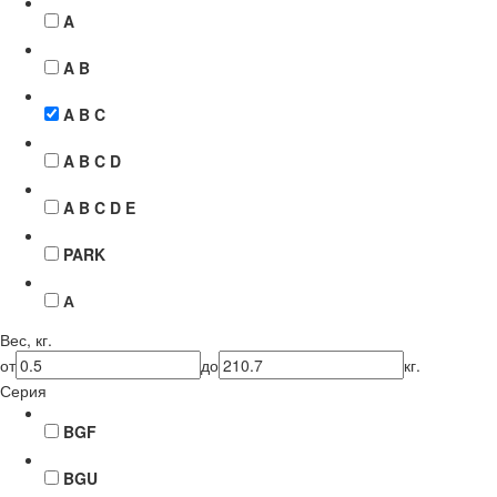
A
A B
A B C
A B C D
A B C D E
PARK
А
Вес, кг.
от
до
кг.
Серия
BGF
BGU