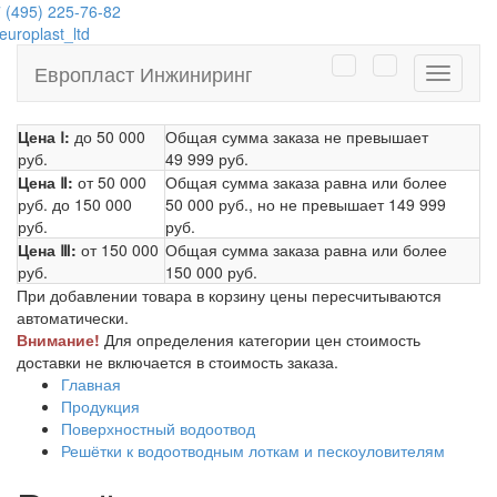
 (495) 225-76-82
uroplast_ltd
Европласт Инжиниринг
Навига
Цена Ⅰ:
до 50 000
Общая сумма заказа не превышает
руб.
49 999 руб.
Цена Ⅱ:
от 50 000
Общая сумма заказа равна или более
руб.
до 150 000
50 000 руб.
, но не превышает
149 999
руб.
руб.
Цена Ⅲ:
от 150 000
Общая сумма заказа равна или более
руб.
150 000 руб.
При добавлении товара в корзину цены пересчитываются
автоматически.
Внимание!
Для определения категории цен стоимость
доставки не включается в стоимость заказа.
Главная
Продукция
Поверхностный водоотвод
Решётки к водоотводным лоткам и пескоуловителям