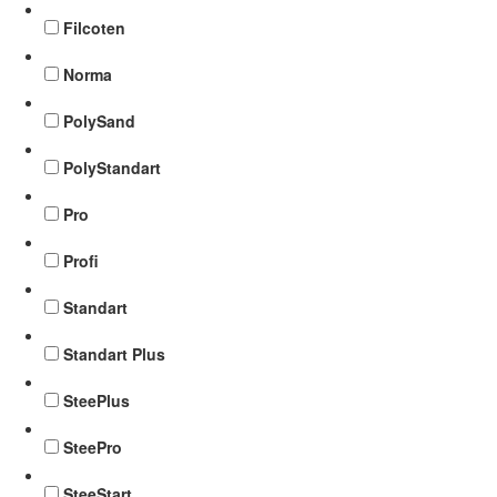
Filcoten
Norma
PolySand
PolyStandart
Pro
Profi
Standart
Standart Plus
SteePlus
SteePro
SteeStart