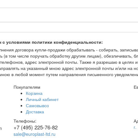
н с условиями политики конфиденциальности:
ения договора купли-продажи обрабатывать - собирать, записывать
ть (в том числе поручать обработку другим лицам), обезличивать, 
елефонов, адрес электронной почты. Также я разрешаю в целях и
правлять на указанный мною адрес электронной почты и/или на 
но мною в любой момент путем направления письменного уведомлен
Покупателям
Е
Корзина
Личный кабинет
Самовывоз
Доставка
Телефоны:
А
+7 (495) 225-76-82
г.
sale@europlast-ltd.ru