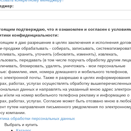
еджер:
тоящим подтверждаю, что я ознакомлен и согласен с условия
итики конфиденциальности:
оящим я даю разрешение в целях заключения и исполнения догов
и-продажи обрабатывать - собирать, записывать, систематизироват
пливать, хранить, уточнять (обновлять, изменять), извлекать,
льзовать, передавать (в том числе поручать обработку другим лица
личивать, блокировать, удалять, уничтожать - мои персональные
ные: фамилию, имя, номера домашнего и мобильного телефонов,
с электронной почты. Также я разрешаю в целях информирования
рах, работах, услугах осуществлять обработку вышеперечисленны
ональных данных и направлять на указанный мною адрес электро
ты и/или на номер мобильного телефона рекламу и информацию о
рах, работах, услугах. Согласие может быть отозвано мною в любо
ент путем направления письменного уведомления по электронном
су компании.
итика обработки персональных данных
Выбрать и купить
Каталог