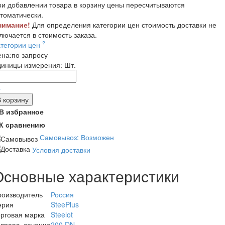
и добавлении товара в корзину цены пересчитываются
томатически.
нимание!
Для определения категории цен стоимость доставки не
лючается в стоимость заказа.
?
атегории цен
ена:
по запросу
диницы измерения:
Шт.
-
В корзину
В избранное
К сравнению
Самовывоз: Возможен
Условия доставки
Основные характеристики
роизводитель
Россия
ерия
SteePlus
рговая марка
Steelot
дравл. сечение
200 DN