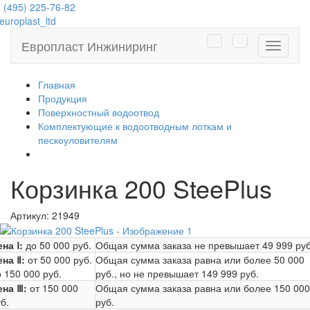
 (495) 225-76-82
uroplast_ltd
Европласт Инжиниринг
Навига
Главная
Продукция
Поверхностный водоотвод
Комплектующие к водоотводным лоткам и
пескоуловителям
Корзинка 200 SteePlus
Артикул:
21949
на Ⅰ:
до 50 000 руб.
Общая сумма заказа не превышает
49 999 руб
ена Ⅱ:
от 50 000 руб.
Общая сумма заказа равна или более
50 000
 150 000 руб.
руб.
, но не превышает
149 999 руб.
ена Ⅲ:
от 150 000
Общая сумма заказа равна или более
150 000
б.
руб.