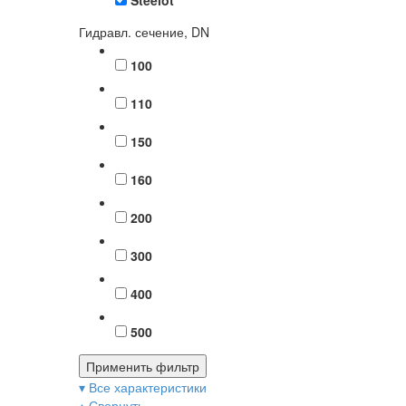
Steelot
Гидравл. сечение, DN
100
110
150
160
200
300
400
500
Применить фильтр
▾ Все характеристики
▴ Свернуть