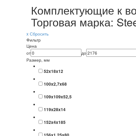
Комплектующие к во
Торговая марка: Stee
x Сбросить
Фильтр
Цена
от
до
Размер, мм
52x18x12
100x2,7x68
109x109x52,5
119x28x14
152x4x185
156x1,25x80