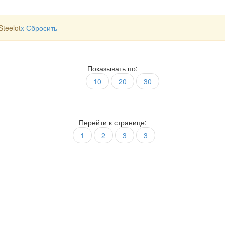
teelot
x
Сбросить
Показывать по:
10
20
30
Перейти к странице:
1
2
3
3