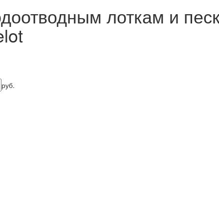
доотводным лоткам и пес
lot
руб.