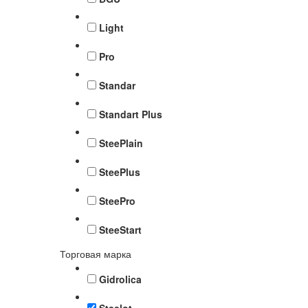
Light
Pro
Standar
Standart Plus
SteePlain
SteePlus
SteePro
SteeStart
Торговая марка
Gidrolica