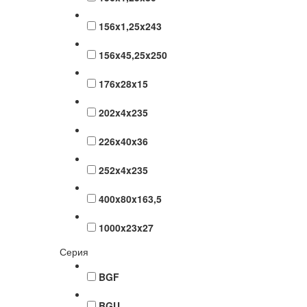
156x1,25x243
156x45,25x250
176x28x15
202x4x235
226x40x36
252x4x235
400x80x163,5
1000x23x27
Серия
BGF
BGU