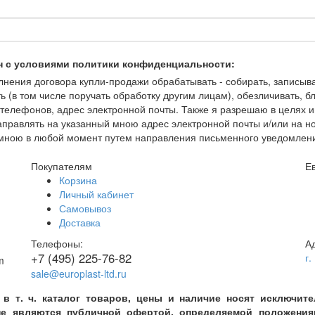
н с условиями политики конфиденциальности:
ения договора купли-продажи обрабатывать - собирать, записывать
ть (в том числе поручать обработку другим лицам), обезличивать, 
елефонов, адрес электронной почты. Также я разрешаю в целях и
правлять на указанный мною адрес электронной почты и/или на 
но мною в любой момент путем направления письменного уведомлен
Покупателям
Е
Корзина
Личный кабинет
Самовывоз
Доставка
Телефоны:
А
+7 (495) 225-76-82
г.
sale@europlast-ltd.ru
 в т. ч. каталог товаров, цены и наличие носят исключи
е являются публичной офертой, определяемой положениями