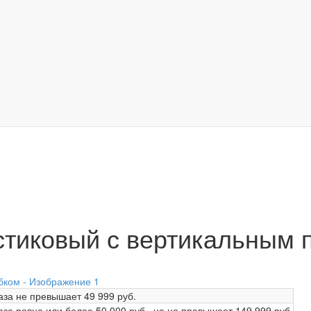
тиковый с вертикальным 
аза не превышает
49 999 руб.
аза равна или более
50 000 руб.
, но не превышает
149 999 руб.