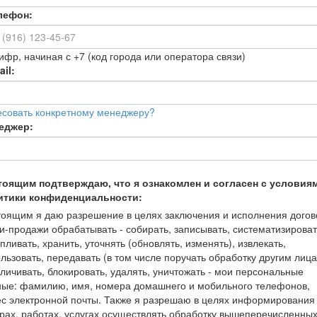
лефон:
ифр, начиная с +7 (код города или оператора связи)
il:
есовать конкретному менеджеру?
еджер:
тоящим подтверждаю, что я ознакомлен и согласен с условия
итики конфиденциальности:
оящим я даю разрешение в целях заключения и исполнения догов
и-продажи обрабатывать - собирать, записывать, систематизироват
пливать, хранить, уточнять (обновлять, изменять), извлекать,
льзовать, передавать (в том числе поручать обработку другим лица
личивать, блокировать, удалять, уничтожать - мои персональные
ные: фамилию, имя, номера домашнего и мобильного телефонов,
с электронной почты. Также я разрешаю в целях информирования
рах, работах, услугах осуществлять обработку вышеперечисленны