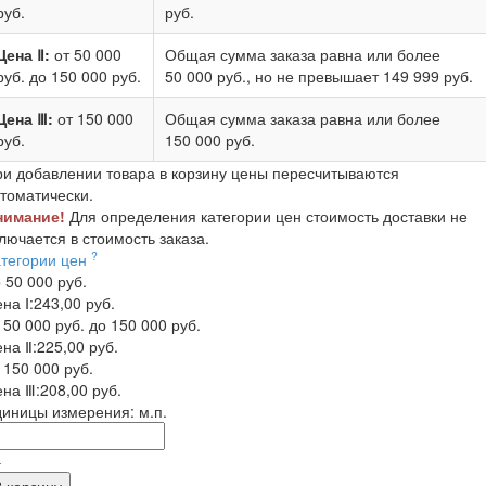
руб.
руб.
Цена Ⅱ:
от 50 000
Общая сумма заказа равна или более
руб.
до 150 000 руб.
50 000 руб.
, но не превышает
149 999 руб.
Цена Ⅲ:
от 150 000
Общая сумма заказа равна или более
руб.
150 000 руб.
и добавлении товара в корзину цены пересчитываются
томатически.
нимание!
Для определения категории цен стоимость доставки не
лючается в стоимость заказа.
?
атегории цен
 50 000 руб.
на Ⅰ:
243,00 руб.
 50 000 руб. до 150 000 руб.
на Ⅱ:
225,00 руб.
 150 000 руб.
на Ⅲ:
208,00 руб.
диницы измерения:
м.п.
-