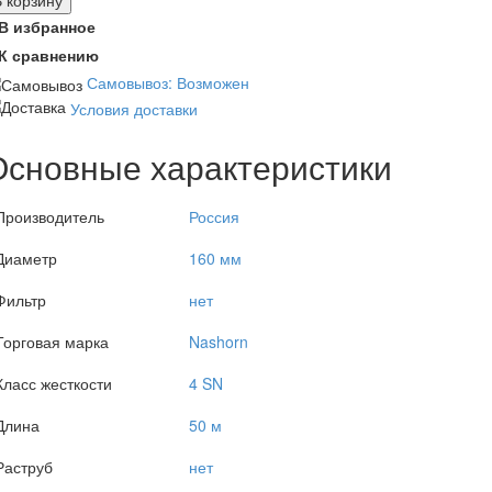
В корзину
В избранное
К сравнению
Самовывоз: Возможен
Условия доставки
Основные характеристики
Производитель
Россия
Диаметр
160 мм
Фильтр
нет
Торговая марка
Nashorn
Класс жесткости
4 SN
Длина
50 м
Раструб
нет