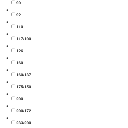
90
92
110
117/100
126
160
160/137
175/150
200
200/172
233/200