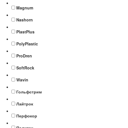
Magnum
Nashorn
PlastPlus
PolyPlastic
ProDren
SoftRock
Wavin
Гольфстрим
Лайтрок
Перфокор
Политэк