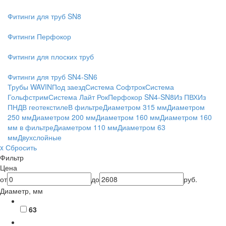
Фитинги для труб SN8
Фитинги Перфокор
Фитинги для плоских труб
Фитинги для труб SN4-SN6
Трубы WAVIN
Под заезд
Система Софтрок
Система
Гольфстрим
Система Лайт Рок
Перфокор SN4-SN8
Из ПВХ
Из
ПНД
В геотекстиле
В фильтре
Диаметром 315 мм
Диаметром
250 мм
Диаметром 200 мм
Диаметром 160 мм
Диаметром 160
мм в фильтре
Диаметром 110 мм
Диаметром 63
мм
Двухслойные
x Сбросить
Фильтр
Цена
от
до
руб.
Диаметр, мм
63