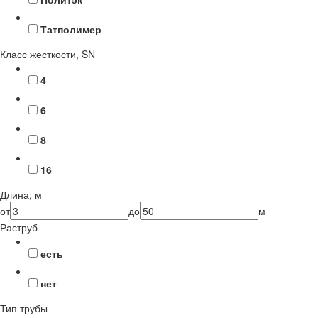
Татполимер
Класс жесткости, SN
4
6
8
16
Длина, м
от
до
м
Раструб
есть
нет
Тип трубы