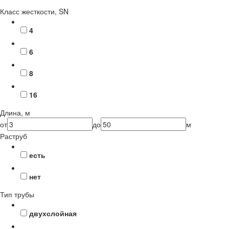
Класс жесткости, SN
4
6
8
16
Длина, м
от
до
м
Раструб
есть
нет
Тип трубы
двухслойная