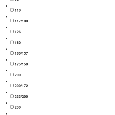
110
117/100
126
160
160/137
175/150
200
200/172
233/200
250