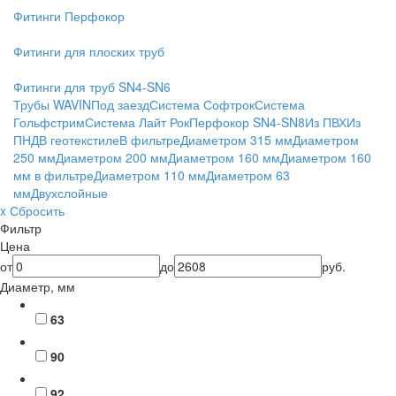
Фитинги Перфокор
Фитинги для плоских труб
Фитинги для труб SN4-SN6
Трубы WAVIN
Под заезд
Система Софтрок
Система
Гольфстрим
Система Лайт Рок
Перфокор SN4-SN8
Из ПВХ
Из
ПНД
В геотекстиле
В фильтре
Диаметром 315 мм
Диаметром
250 мм
Диаметром 200 мм
Диаметром 160 мм
Диаметром 160
мм в фильтре
Диаметром 110 мм
Диаметром 63
мм
Двухслойные
x Сбросить
Фильтр
Цена
от
до
руб.
Диаметр, мм
63
90
92