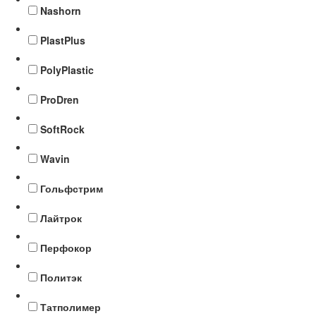
Nashorn
PlastPlus
PolyPlastic
ProDren
SoftRock
Wavin
Гольфстрим
Лайтрок
Перфокор
Политэк
Татполимер