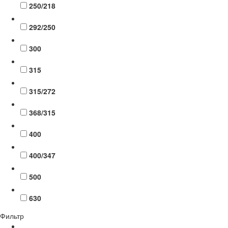
250/218
292/250
300
315
315/272
368/315
400
400/347
500
630
Фильтр