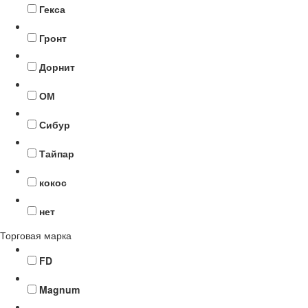
Гекса
Гронт
Дорнит
ОМ
Сибур
Тайпар
кокос
нет
Торговая марка
FD
Magnum