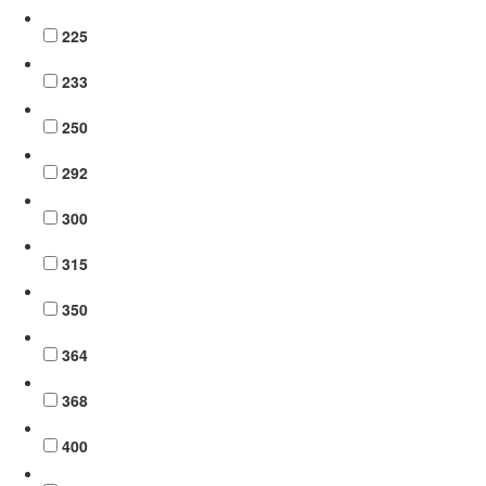
225
233
250
292
300
315
350
364
368
400