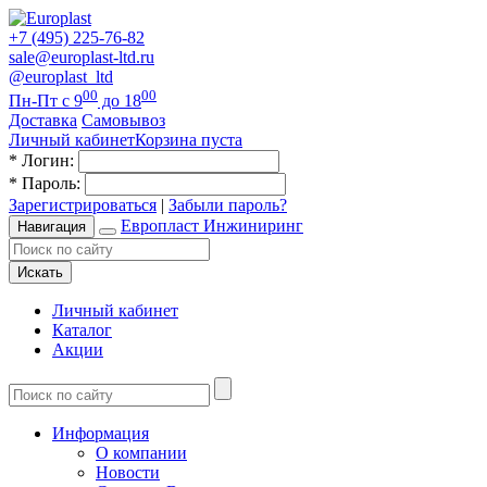
+7 (495) 225-76-82
sale@europlast-ltd.ru
@europlast_ltd
00
00
Пн-Пт с 9
до 18
Доставка
Самовывоз
Личный кабинет
Корзина пуста
*
Логин:
*
Пароль:
Зарегистрироваться
|
Забыли пароль?
Европласт Инжиниринг
Навигация
Искать
Личный кабинет
Каталог
Акции
Информация
О компании
Новости