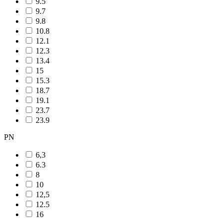
9.5
9.7
9.8
10.8
12.1
12.3
13.4
15
15.3
18.7
19.1
23.7
23.9
PN
6,3
6.3
8
10
12,5
12.5
16