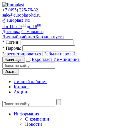
+7 (495) 225-76-82
sale@europlast-ltd.ru
@europlast_ltd
00
00
Пн-Пт с 9
до 18
Доставка
Самовывоз
Личный кабинет
Корзина пуста
*
Логин:
*
Пароль:
Зарегистрироваться
|
Забыли пароль?
Европласт Инжиниринг
Навигация
Искать
Личный кабинет
Каталог
Акции
Информация
О компании
Новости