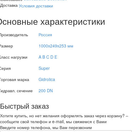
Условия доставки
Основные характеристики
Производитель
Россия
Размер
1000x249x253 мм
Класс нагрузки
A B C D E
Серия
Super
Торговая марка
Gidrolica
Гидравл. сечение
200 DN
Быстрый заказ
Хотите купить, но нет желания оформлять заказ через корзину? –
сообщите свой телефон и e-mail, мы свяжемся с Вами
Введите номер телефона, мы Вам перезвоним