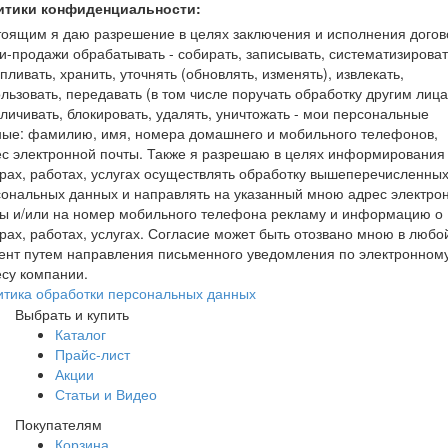
итики конфиденциальности:
оящим я даю разрешение в целях заключения и исполнения догов
и-продажи обрабатывать - собирать, записывать, систематизироват
пливать, хранить, уточнять (обновлять, изменять), извлекать,
льзовать, передавать (в том числе поручать обработку другим лица
личивать, блокировать, удалять, уничтожать - мои персональные
ные: фамилию, имя, номера домашнего и мобильного телефонов,
с электронной почты. Также я разрешаю в целях информирования
рах, работах, услугах осуществлять обработку вышеперечисленны
ональных данных и направлять на указанный мною адрес электро
ты и/или на номер мобильного телефона рекламу и информацию о
рах, работах, услугах. Согласие может быть отозвано мною в любо
ент путем направления письменного уведомления по электронном
су компании.
итика обработки персональных данных
Выбрать и купить
Каталог
Прайс-лист
Акции
Статьи и Видео
Покупателям
Корзина