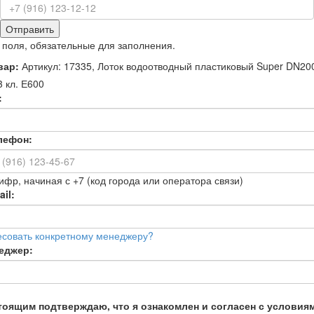
Отправить
 поля, обязательные для заполнения.
вар:
Артикул: 17335, Лоток водоотводный пластиковый Super DN20
 кл. Е600
:
лефон:
ифр, начиная с +7 (код города или оператора связи)
il:
есовать конкретному менеджеру?
еджер:
тоящим подтверждаю, что я ознакомлен и согласен с условия