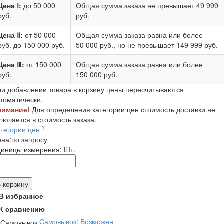
Цена Ⅰ:
до 50 000
Общая сумма заказа не превышает
49 999
руб.
руб.
Цена Ⅱ:
от 50 000
Общая сумма заказа равна или более
руб.
до 150 000 руб.
50 000 руб.
, но не превышает
149 999 руб.
Цена Ⅲ:
от 150 000
Общая сумма заказа равна или более
руб.
150 000 руб.
и добавлении товара в корзину цены пересчитываются
томатически.
нимание!
Для определения категории цен стоимость доставки не
лючается в стоимость заказа.
?
атегории цен
ена:
по запросу
диницы измерения:
Шт.
-
В корзину
В избранное
К сравнению
Самовывоз: Возможен