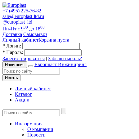
+7 (495) 225-76-82
sale@europlast-ltd.ru
@europlast_ltd
00
00
Пн-Пт с 9
до 18
Доставка
Самовывоз
Личный кабинет
Корзина пуста
*
Логин:
*
Пароль:
Зарегистрироваться
|
Забыли пароль?
Европласт Инжиниринг
Навигация
Искать
Личный кабинет
Каталог
Акции
Информация
О компании
Новости