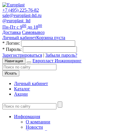
+7 (495) 225-76-82
sale@europlast-ltd.ru
@europlast_ltd
00
00
Пн-Пт с 9
до 18
Доставка
Самовывоз
Личный кабинет
Корзина пуста
*
Логин:
*
Пароль:
Зарегистрироваться
|
Забыли пароль?
Европласт Инжиниринг
Навигация
Искать
Личный кабинет
Каталог
Акции
Информация
О компании
Новости