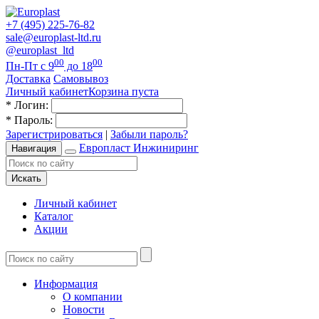
+7 (495) 225-76-82
sale@europlast-ltd.ru
@europlast_ltd
00
00
Пн-Пт с 9
до 18
Доставка
Самовывоз
Личный кабинет
Корзина пуста
*
Логин:
*
Пароль:
Зарегистрироваться
|
Забыли пароль?
Европласт Инжиниринг
Навигация
Искать
Личный кабинет
Каталог
Акции
Информация
О компании
Новости