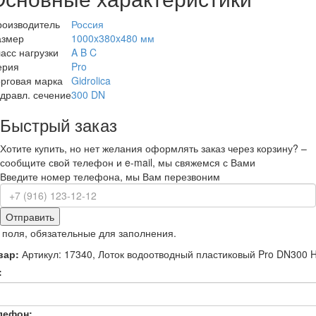
роизводитель
Россия
азмер
1000x380x480 мм
асс нагрузки
A B C
ерия
Pro
рговая марка
Gidrolica
дравл. сечение
300 DN
Быстрый заказ
Хотите купить, но нет желания оформлять заказ через корзину? –
сообщите свой телефон и e-mail, мы свяжемся с Вами
Введите номер телефона, мы Вам перезвоним
Отправить
 поля, обязательные для заполнения.
вар:
Артикул: 17340, Лоток водоотводный пластиковый Pro DN300 
:
лефон: