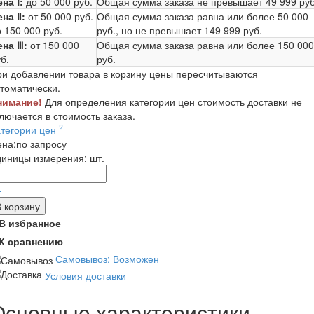
на Ⅰ:
до 50 000 руб.
Общая сумма заказа не превышает
49 999 руб
ена Ⅱ:
от 50 000 руб.
Общая сумма заказа равна или более
50 000
 150 000 руб.
руб.
, но не превышает
149 999 руб.
ена Ⅲ:
от 150 000
Общая сумма заказа равна или более
150 000
б.
руб.
и добавлении товара в корзину цены пересчитываются
томатически.
нимание!
Для определения категории цен стоимость доставки не
лючается в стоимость заказа.
?
атегории цен
ена:
по запросу
диницы измерения:
шт.
-
В корзину
В избранное
К сравнению
Самовывоз: Возможен
Условия доставки
Основные характеристики