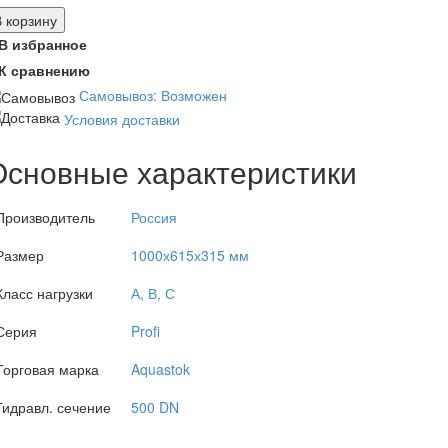
В корзину
В избранное
К сравнению
Самовывоз: Возможен
Условия доставки
Основные характеристики
Производитель
Россия
Размер
1000х615х315 мм
Класс нагрузки
А, В, С
Серия
Profi
Торговая марка
Aquastok
Гидравл. сечение
500 DN