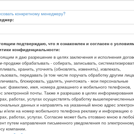
есовать конкретному менеджеру?
еджер:
тоящим подтверждаю, что я ознакомлен и согласен с условия
итики конфиденциальности:
оящим я даю разрешение в целях заключения и исполнения догов
и-продажи обрабатывать - собирать, записывать, систематизироват
пливать, хранить, уточнять (обновлять, изменять), извлекать,
льзовать, передавать (в том числе поручать обработку другим лица
личивать, блокировать, удалять, уничтожать - мои персональные
ные: фамилию, имя, номера домашнего и мобильного телефонов,
с электронной почты. Также я разрешаю в целях информирования
рах, работах, услугах осуществлять обработку вышеперечисленны
ональных данных и направлять на указанный мною адрес электро
ты и/или на номер мобильного телефона рекламу и информацию о
рах, работах, услугах. Согласие может быть отозвано мною в любо
ент путем направления письменного уведомления по электронном
су компании.