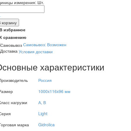
диницы измерения:
Шт.
-
В корзину
В избранное
К сравнению
Самовывоз: Возможен
Условия доставки
Основные характеристики
Производитель
Россия
Размер
1000x116x96 мм
Класс нагрузки
А, В
Серия
Light
Торговая марка
Gidrolica