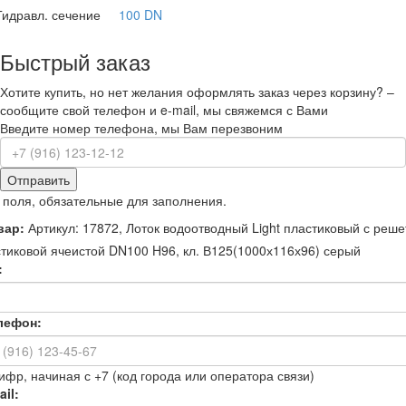
Гидравл. сечение
100 DN
Быстрый заказ
Хотите купить, но нет желания оформлять заказ через корзину? –
сообщите свой телефон и e-mail, мы свяжемся с Вами
Введите номер телефона, мы Вам перезвоним
Отправить
 поля, обязательные для заполнения.
вар:
Артикул: 17872, Лоток водоотводный Light пластиковый с реше
тиковой ячеистой DN100 H96, кл. В125(1000х116х96) серый
:
лефон:
ифр, начиная с +7 (код города или оператора связи)
il: