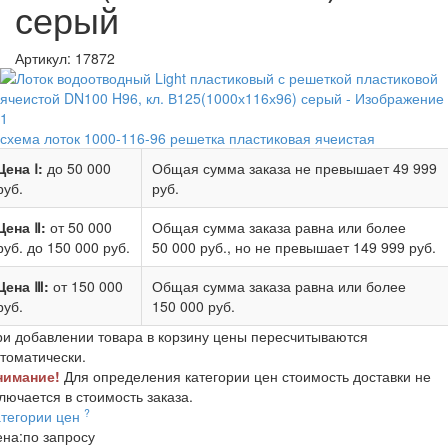
серый
Артикул:
17872
схема лоток 1000-116-96 решетка пластиковая ячеистая
Цена Ⅰ:
до 50 000
Общая сумма заказа не превышает
49 999
руб.
руб.
Цена Ⅱ:
от 50 000
Общая сумма заказа равна или более
руб.
до 150 000 руб.
50 000 руб.
, но не превышает
149 999 руб.
Цена Ⅲ:
от 150 000
Общая сумма заказа равна или более
руб.
150 000 руб.
и добавлении товара в корзину цены пересчитываются
томатически.
нимание!
Для определения категории цен стоимость доставки не
лючается в стоимость заказа.
?
атегории цен
ена:
по запросу