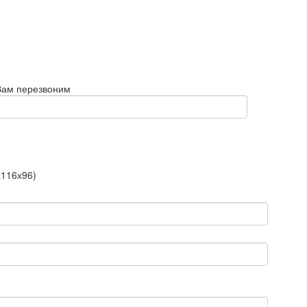
Вам перезвоним
х116х96)