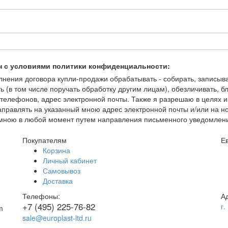
н с условиями политики конфиденциальности:
ения договора купли-продажи обрабатывать - собирать, записывать
ть (в том числе поручать обработку другим лицам), обезличивать, 
елефонов, адрес электронной почты. Также я разрешаю в целях и
правлять на указанный мною адрес электронной почты и/или на 
но мною в любой момент путем направления письменного уведомлен
Покупателям
Е
Корзина
Личный кабинет
Самовывоз
Доставка
Телефоны:
А
+7 (495) 225-76-82
г.
sale@europlast-ltd.ru