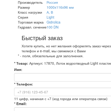
Производитель
Россия
Размер
1000x116x96 мм
Класс нагрузки
А, В
Серия
Light
Торговая марка
Gidrolica
Гидравл. сечение
100 DN
Быстрый заказ
Хотите купить, но нет желания оформлять заказ чере
телефон и e-mail, мы свяжемся с Вами
*
- поля, обязательные для заполнения.
*
Товар:
Артикул: 17870, Лоток водоотводный Light пласт
Имя:
*
Телефон:
11 цифр, начиная с +7 (код города или оператора связи)
*
Email: