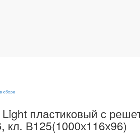
в сборе
 Light пластиковый с реше
, кл. В125(1000х116х96)