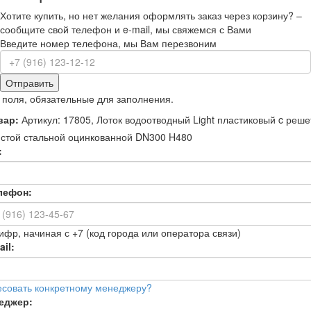
Хотите купить, но нет желания оформлять заказ через корзину? –
сообщите свой телефон и e-mail, мы свяжемся с Вами
Введите номер телефона, мы Вам перезвоним
Отправить
 поля, обязательные для заполнения.
вар:
Артикул: 17805, Лоток водоотводный Light пластиковый c реше
стой стальной оцинкованной DN300 H480
:
лефон:
ифр, начиная с +7 (код города или оператора связи)
il:
есовать конкретному менеджеру?
еджер: