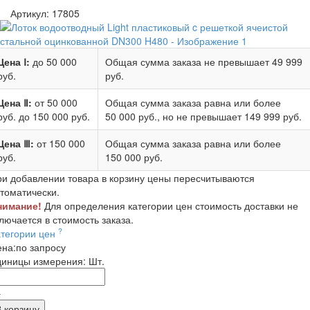
Артикул:
17805
Цена Ⅰ:
до 50 000
Общая сумма заказа не превышает
49 999
руб.
руб.
Цена Ⅱ:
от 50 000
Общая сумма заказа равна или более
руб.
до 150 000 руб.
50 000 руб.
, но не превышает
149 999 руб.
Цена Ⅲ:
от 150 000
Общая сумма заказа равна или более
руб.
150 000 руб.
и добавлении товара в корзину цены пересчитываются
томатически.
нимание!
Для определения категории цен стоимость доставки не
лючается в стоимость заказа.
?
атегории цен
ена:
по запросу
диницы измерения:
Шт.
-
В корзину