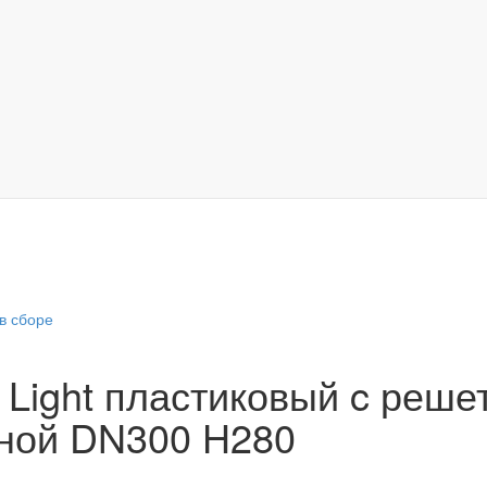
в сборе
Light пластиковый c реше
нной DN300 H280