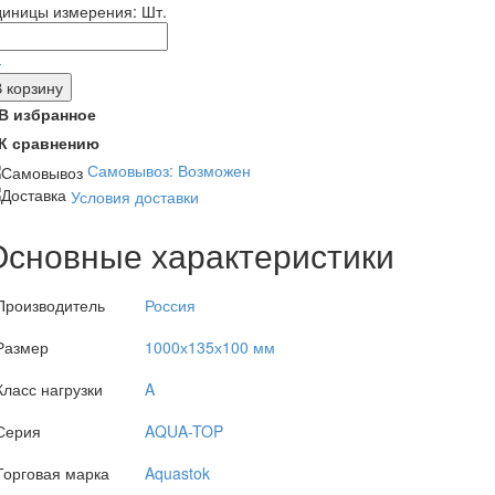
диницы измерения:
Шт.
-
В корзину
В избранное
К сравнению
Самовывоз: Возможен
Условия доставки
Основные характеристики
Производитель
Россия
Размер
1000х135х100 мм
Класс нагрузки
A
Серия
AQUA-TOP
Торговая марка
Aquastok