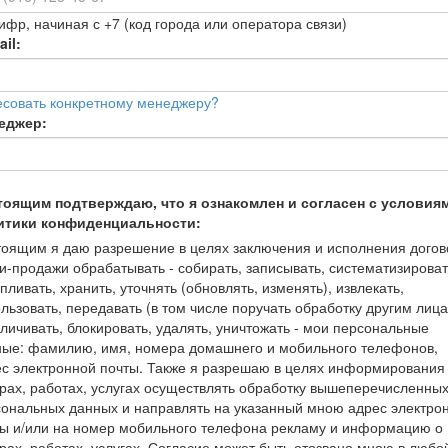
ифр, начиная с +7 (код города или оператора связи)
il:
есовать конкретному менеджеру?
еджер:
тоящим подтверждаю, что я ознакомлен и согласен с условия
итики конфиденциальности:
оящим я даю разрешение в целях заключения и исполнения догов
и-продажи обрабатывать - собирать, записывать, систематизироват
пливать, хранить, уточнять (обновлять, изменять), извлекать,
льзовать, передавать (в том числе поручать обработку другим лица
личивать, блокировать, удалять, уничтожать - мои персональные
ные: фамилию, имя, номера домашнего и мобильного телефонов,
с электронной почты. Также я разрешаю в целях информирования
рах, работах, услугах осуществлять обработку вышеперечисленны
ональных данных и направлять на указанный мною адрес электро
ты и/или на номер мобильного телефона рекламу и информацию о
рах, работах, услугах. Согласие может быть отозвано мною в любо