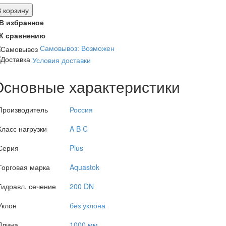
В корзину
В избранное
К сравнению
Самовывоз: Возможен
Условия доставки
Основные характеристики
Производитель
Россия
Класс нагрузки
A B C
Серия
Plus
Торговая марка
Aquastok
Гидравл. сечение
200 DN
Уклон
без уклона
Длина
1000 мм