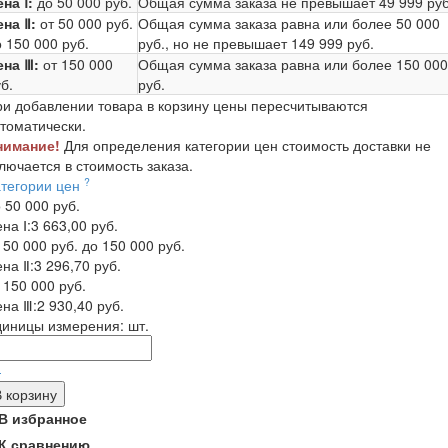
на Ⅰ:
до 50 000 руб.
Общая сумма заказа не превышает
49 999 руб
ена Ⅱ:
от 50 000 руб.
Общая сумма заказа равна или более
50 000
 150 000 руб.
руб.
, но не превышает
149 999 руб.
ена Ⅲ:
от 150 000
Общая сумма заказа равна или более
150 000
б.
руб.
и добавлении товара в корзину цены пересчитываются
томатически.
нимание!
Для определения категории цен стоимость доставки не
лючается в стоимость заказа.
?
атегории цен
 50 000 руб.
на Ⅰ:
3 663,00 руб.
 50 000 руб. до 150 000 руб.
на Ⅱ:
3 296,70 руб.
 150 000 руб.
на Ⅲ:
2 930,40 руб.
диницы измерения:
шт.
-
В корзину
В избранное
К сравнению