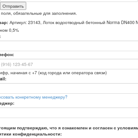
Отправить
 поля, обязательные для заполнения.
вар:
Артикул: 23143, Лоток водоотводный бетонный Norma DN400 
оном 0,5%
:
лефон:
ифр, начиная с +7 (код города или оператора связи)
il:
есовать конкретному менеджеру?
еджер:
тоящим подтверждаю, что я ознакомлен и согласен с условия
итики конфиденциальности: