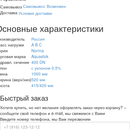
Самовывоз: Возможен
Условия доставки
Основные характеристики
роизводитель
Россия
асс нагрузки
A B C
ерия
Norma
рговая марка
Aquastok
дравл. сечение
400 DN
клон
с уклоном 0,5%
лина
1000 мм
рина (верх/низ)
520 мм
ысота
415/420 мм
Быстрый заказ
Хотите купить, но нет желания оформлять заказ через корзину? –
сообщите свой телефон и e-mail, мы свяжемся с Вами
Введите номер телефона, мы Вам перезвоним