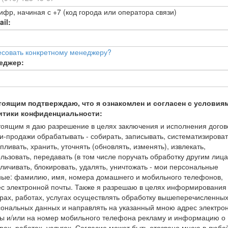
ифр, начиная с +7 (код города или оператора связи)
il:
есовать конкретному менеджеру?
еджер:
тоящим подтверждаю, что я ознакомлен и согласен с условия
итики конфиденциальности:
оящим я даю разрешение в целях заключения и исполнения догов
и-продажи обрабатывать - собирать, записывать, систематизироват
пливать, хранить, уточнять (обновлять, изменять), извлекать,
льзовать, передавать (в том числе поручать обработку другим лица
личивать, блокировать, удалять, уничтожать - мои персональные
ные: фамилию, имя, номера домашнего и мобильного телефонов,
с электронной почты. Также я разрешаю в целях информирования
рах, работах, услугах осуществлять обработку вышеперечисленны
ональных данных и направлять на указанный мною адрес электро
ты и/или на номер мобильного телефона рекламу и информацию о
рах, работах, услугах. Согласие может быть отозвано мною в любо