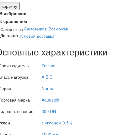
В корзину
В избранное
К сравнению
Самовывоз: Возможен
Условия доставки
Основные характеристики
Производитель
Россия
Класс нагрузки
A B C
Серия
Norma
Торговая марка
Aquastok
Гидравл. сечение
300 DN
Уклон
с уклоном 0,5%
Длина
1000 мм