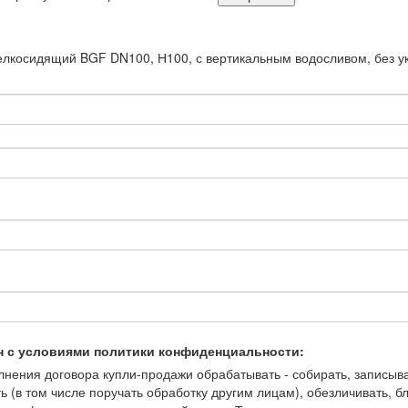
елкосидящий BGF DN100, Н100, с вертикальным водосливом, без у
н с условиями политики конфиденциальности:
ения договора купли-продажи обрабатывать - собирать, записывать
ть (в том числе поручать обработку другим лицам), обезличивать, 