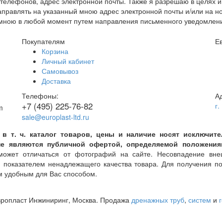
елефонов, адрес электронной почты. Также я разрешаю в целях и
правлять на указанный мною адрес электронной почты и/или на 
но мною в любой момент путем направления письменного уведомлен
Покупателям
Е
Корзина
Личный кабинет
Самовывоз
Доставка
Телефоны:
А
+7 (495) 225-76-82
г.
sale@europlast-ltd.ru
 в т. ч. каталог товаров, цены и наличие носят исключи
е являются публичной офертой, определяемой положениями
жет отличаться от фотографий на сайте. Несовпадение внеш
я показателем ненадлежащего качества товара. Для получения 
 удобным для Вас способом.
вропласт Инжиниринг
, Москва. Продажа
дренажных труб
,
систем
и