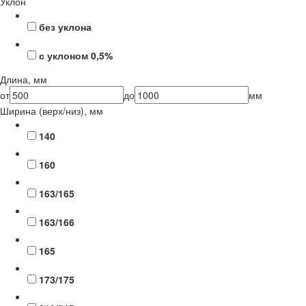
Уклон
без уклона
с уклоном 0,5%
Длина, мм
от
до
мм
Ширина (верх/низ), мм
140
160
163/165
163/166
165
173/175