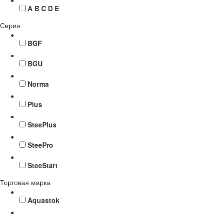
A B C D E
Серия
BGF
BGU
Norma
Plus
SteePlus
SteePro
SteeStart
Торговая марка
Aquastok