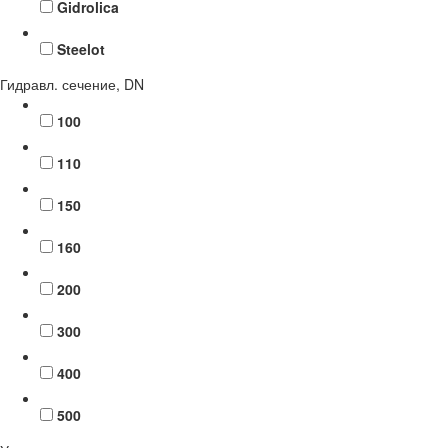
Gidrolica
Steelot
Гидравл. сечение, DN
100
110
150
160
200
300
400
500