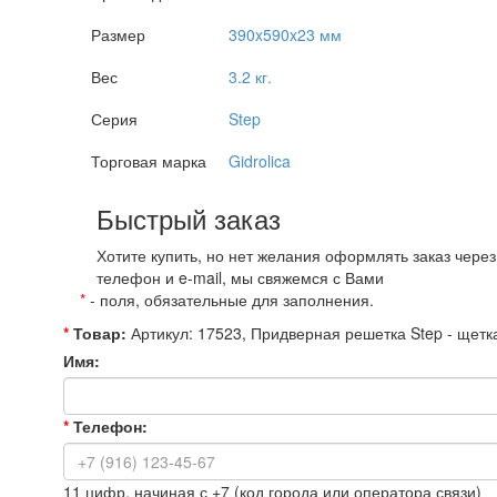
Размер
390x590x23 мм
Вес
3.2 кг.
Серия
Step
Торговая марка
Gidrolica
Быстрый заказ
Хотите купить, но нет желания оформлять заказ чере
телефон и e-mail, мы свяжемся с Вами
*
- поля, обязательные для заполнения.
*
Товар:
Артикул: 17523, Придверная решетка Step - щет
Имя:
*
Телефон:
11 цифр, начиная с +7 (код города или оператора связи)