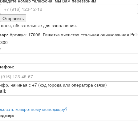
Введите номер телефона, мы Вам перезвоним
Отправить
 поля, обязательные для заполнения.
вар:
Артикул: 17006, Решетка ячеистая стальная оцинкованная Poin
х300
:
лефон:
ифр, начиная с +7 (код города или оператора связи)
il:
есовать конкретному менеджеру?
еджер: