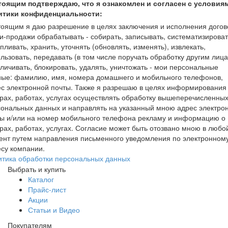
тоящим подтверждаю, что я ознакомлен и согласен с условия
итики конфиденциальности:
оящим я даю разрешение в целях заключения и исполнения догов
и-продажи обрабатывать - собирать, записывать, систематизироват
пливать, хранить, уточнять (обновлять, изменять), извлекать,
льзовать, передавать (в том числе поручать обработку другим лица
личивать, блокировать, удалять, уничтожать - мои персональные
ные: фамилию, имя, номера домашнего и мобильного телефонов,
с электронной почты. Также я разрешаю в целях информирования
рах, работах, услугах осуществлять обработку вышеперечисленны
ональных данных и направлять на указанный мною адрес электро
ты и/или на номер мобильного телефона рекламу и информацию о
рах, работах, услугах. Согласие может быть отозвано мною в любо
ент путем направления письменного уведомления по электронном
су компании.
итика обработки персональных данных
Выбрать и купить
Каталог
Прайс-лист
Акции
Статьи и Видео
Покупателям