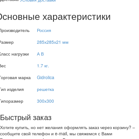
Основные характеристики
Производитель
Россия
Размер
285х285х21 мм
Класс нагрузки
А В
Вес
1.7 кг.
Торговая марка
Gidrolica
Тип изделия
решетка
Типоразмер
300х300
Быстрый заказ
Хотите купить, но нет желания оформлять заказ через корзину? –
сообщите свой телефон и e-mail, мы свяжемся с Вами