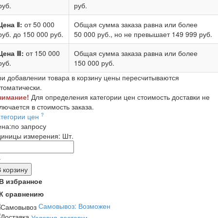
руб.
руб.
Цена Ⅱ:
от 50 000
Общая сумма заказа равна или более
руб.
до 150 000 руб.
50 000 руб.
, но не превышает
149 999 руб.
Цена Ⅲ:
от 150 000
Общая сумма заказа равна или более
руб.
150 000 руб.
и добавлении товара в корзину цены пересчитываются
томатически.
нимание!
Для определения категории цен стоимость доставки не
лючается в стоимость заказа.
?
атегории цен
ена:
по запросу
диницы измерения:
Шт.
-
В корзину
В избранное
К сравнению
Самовывоз: Возможен
Условия доставки