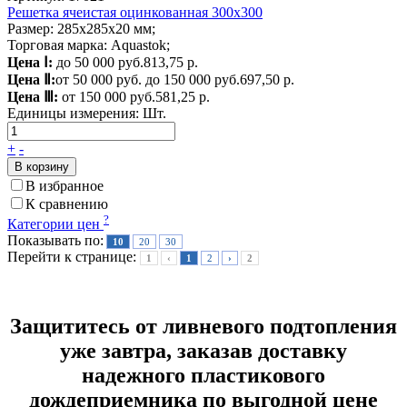
Решетка ячеистая оцинкованная 300х300
Размер: 285х285х20 мм;
Торговая марка: Aquastok;
Цена Ⅰ:
до 50 000 руб.
813,75 р.
Цена Ⅱ:
от 50 000 руб. до 150 000 руб.
697,50 р.
Цена Ⅲ:
от 150 000 руб.
581,25 р.
Единицы измерения:
Шт.
+
-
В корзину
В избранное
К сравнению
?
Категории цен
Показывать по:
10
20
30
Перейти к странице:
1
‹
1
2
›
2
Защититесь от ливневого подтопления
уже завтра, заказав доставку
надежного пластикового
дождеприемника по выгодной цене