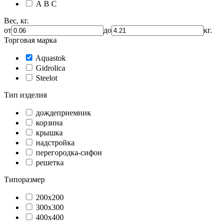
А В C
Вес, кг.
от
до
кг.
Торговая марка
Aquastok
Gidrolica
Steelot
Тип изделия
дождеприемник
корзина
крышка
надстройка
перегородка-сифон
решетка
Типоразмер
200х200
300х300
400х400