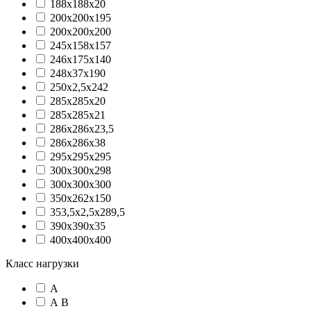
188х188х20
200x200x195
200x200x200
245x158x157
246х175х140
248х37х190
250x2,5x242
285х285х20
285х285х21
286х286х23,5
286х286х38
295х295х295
300x300x298
300x300x300
350x262x150
353,5x2,5x289,5
390x390x35
400x400x400
Класс нагрузки
А
А В