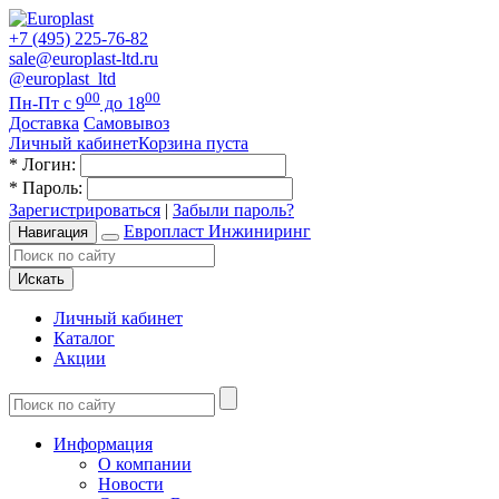
+7 (495) 225-76-82
sale@europlast-ltd.ru
@europlast_ltd
00
00
Пн-Пт с 9
до 18
Доставка
Самовывоз
Личный кабинет
Корзина пуста
*
Логин:
*
Пароль:
Зарегистрироваться
|
Забыли пароль?
Европласт Инжиниринг
Навигация
Искать
Личный кабинет
Каталог
Акции
Информация
О компании
Новости