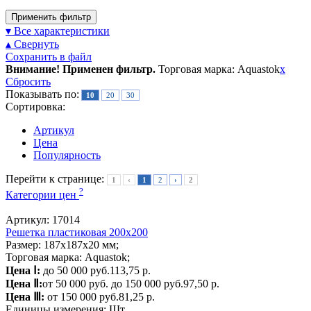
Применить фильтр
▾ Все характеристики
▴ Свернуть
Сохранить в файл
Внимание! Применен фильтр.
Торговая марка: Aquastok
x
Сбросить
Показывать по:
10
20
30
Сортировка:
Артикул
Цена
Популярность
Перейти к странице:
1
‹
1
2
›
2
?
Категории цен
Артикул: 17014
Решетка пластиковая 200х200
Размер: 187x187x20 мм;
Торговая марка: Aquastok;
Цена Ⅰ:
до 50 000 руб.
113,75 р.
Цена Ⅱ:
от 50 000 руб. до 150 000 руб.
97,50 р.
Цена Ⅲ:
от 150 000 руб.
81,25 р.
Единицы измерения:
Шт.