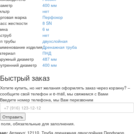
иаметр
400 мм
ильтр
нет
рговая марка
Перфокор
асс жесткости
8 SN
лина
6 м
аструб
нет
п трубы
двухслойная
аименование изделия
Дренажная труба
атериал
ПНД
аружный диаметр
487 мм
нутренний диаметр
400 мм
Быстрый заказ
Хотите купить, но нет желания оформлять заказ через корзину? –
сообщите свой телефон и e-mail, мы свяжемся с Вами
Введите номер телефона, мы Вам перезвоним
Отправить
 поля, обязательные для заполнения.
вар:
Артикул: 12110, Труба дренажная двухслойная Перфокор