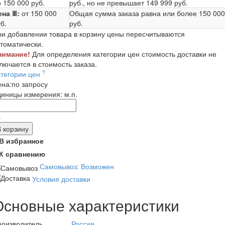
 150 000 руб.
руб.
, но не превышает
149 999 руб.
ена Ⅲ:
от 150 000
Общая сумма заказа равна или более
150 000
б.
руб.
и добавлении товара в корзину цены пересчитываются
томатически.
нимание!
Для определения категории цен стоимость доставки не
лючается в стоимость заказа.
?
атегории цен
ена:
по запросу
диницы измерения:
м.п.
-
В корзину
В избранное
К сравнению
Самовывоз: Возможен
Условия доставки
Основные характеристики
роизводитель
Россия