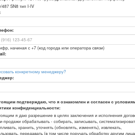
/487 SN8 тип I-IV
:
лефон:
ифр, начиная с +7 (код города или оператора связи)
il:
есовать конкретному менеджеру?
еджер:
тоящим подтверждаю, что я ознакомлен и согласен с условия
итики конфиденциальности:
оящим я даю разрешение в целях заключения и исполнения догов
и-продажи обрабатывать - собирать, записывать, систематизироват
пливать, хранить, уточнять (обновлять, изменять), извлекать,
льзовать, передавать (в том числе поручать обработку другим лица